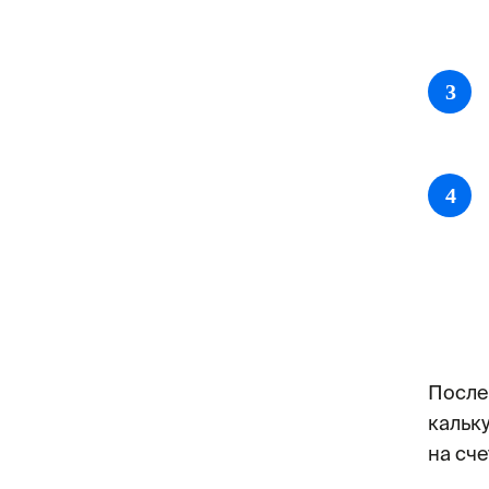
3
4
После
кальк
на сч