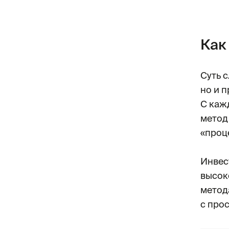
Как
Суть 
но и 
С кажд
метод
«проц
Инвес
высок
метода
с про