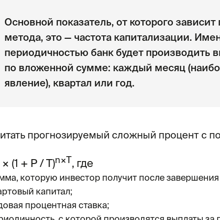
Основной показатель, от которого зависит
метода, это — частота капитализации. Имен
периодичностью банк будет производить 
по вложенной сумме: каждый месяц (наиб
явление), квартал или год.
итать прогнозируемый сложный процент с п
n×T
× (1 + P / T)
, где
умма, которую инвестор получит после завершения
артовый капитал;
довая процентная ставка;
ериодичность, с которой производятся выплаты за 