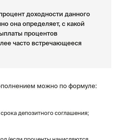
 процент доходности данного
но она определяет, с какой
выплаты процентов
олее часто встречающееся
ополнением можно по формуле:
 срока депозитного соглашения;
год (если проценты начисляются