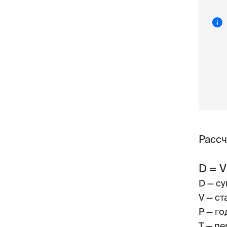
Рассч
D = V 
D — с
V — ст
P — го
T — п